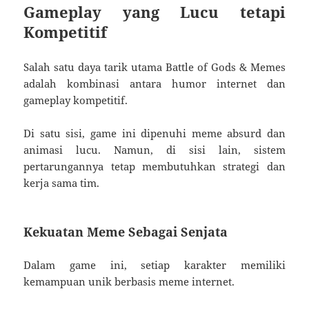
Gameplay yang Lucu tetapi
Kompetitif
Salah satu daya tarik utama Battle of Gods & Memes
adalah kombinasi antara humor internet dan
gameplay kompetitif.
Di satu sisi, game ini dipenuhi meme absurd dan
animasi lucu. Namun, di sisi lain, sistem
pertarungannya tetap membutuhkan strategi dan
kerja sama tim.
Kekuatan Meme Sebagai Senjata
Dalam game ini, setiap karakter memiliki
kemampuan unik berbasis meme internet.