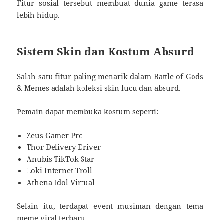
Fitur sosial tersebut membuat dunia game terasa
lebih hidup.
Sistem Skin dan Kostum Absurd
Salah satu fitur paling menarik dalam Battle of Gods
& Memes adalah koleksi skin lucu dan absurd.
Pemain dapat membuka kostum seperti:
Zeus Gamer Pro
Thor Delivery Driver
Anubis TikTok Star
Loki Internet Troll
Athena Idol Virtual
Selain itu, terdapat event musiman dengan tema
meme viral terbaru.