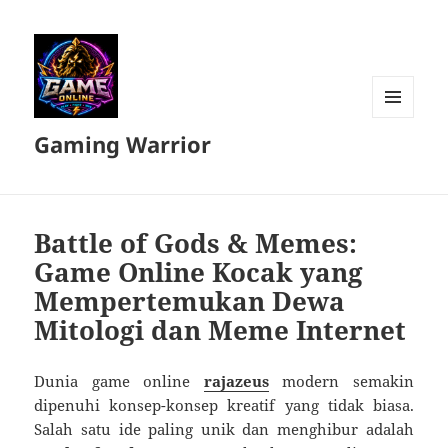
MENU
Gaming Warrior
DAN
WIDGET
Battle of Gods & Memes:
Game Online Kocak yang
Mempertemukan Dewa
Mitologi dan Meme Internet
Dunia game online
rajazeus
modern semakin
dipenuhi konsep-konsep kreatif yang tidak biasa.
Salah satu ide paling unik dan menghibur adalah