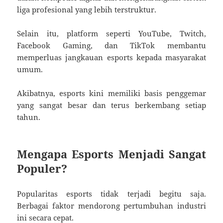
liga profesional yang lebih terstruktur.
Selain itu, platform seperti YouTube, Twitch,
Facebook Gaming, dan TikTok membantu
memperluas jangkauan esports kepada masyarakat
umum.
Akibatnya, esports kini memiliki basis penggemar
yang sangat besar dan terus berkembang setiap
tahun.
Mengapa Esports Menjadi Sangat
Populer?
Popularitas esports tidak terjadi begitu saja.
Berbagai faktor mendorong pertumbuhan industri
ini secara cepat.