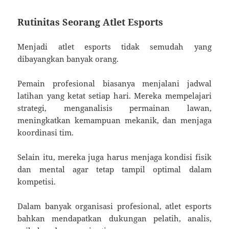
Rutinitas Seorang Atlet Esports
Menjadi atlet esports tidak semudah yang
dibayangkan banyak orang.
Pemain profesional biasanya menjalani jadwal
latihan yang ketat setiap hari. Mereka mempelajari
strategi, menganalisis permainan lawan,
meningkatkan kemampuan mekanik, dan menjaga
koordinasi tim.
Selain itu, mereka juga harus menjaga kondisi fisik
dan mental agar tetap tampil optimal dalam
kompetisi.
Dalam banyak organisasi profesional, atlet esports
bahkan mendapatkan dukungan pelatih, analis,