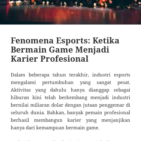
Fenomena Esports: Ketika
Bermain Game Menjadi
Karier Profesional
Dalam beberapa tahun terakhir, industri esports
mengalami pertumbuhan yang sangat pesat.
Aktivitas yang dahulu hanya dianggap sebagai
hiburan kini telah berkembang menjadi industri
bernilai miliaran dolar dengan jutaan penggemar di
seluruh dunia. Bahkan, banyak pemain profesional
berhasil membangun karier yang menjanjikan
hanya dari kemampuan bermain game.