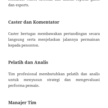
dan esports.
Caster dan Komentator
Caster bertugas membawakan pertandingan secara
langsung serta menjelaskan jalannya permainan
kepada penonton.
Pelatih dan Analis
Tim profesional membutuhkan pelatih dan analis
untuk menyusun strategi dan mengevaluasi
performa pemain.
Manajer Tim