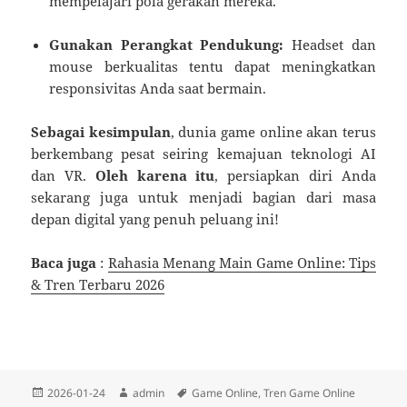
mempelajari pola gerakan mereka.
Gunakan Perangkat Pendukung:
Headset dan
mouse berkualitas tentu dapat meningkatkan
responsivitas Anda saat bermain.
Sebagai kesimpulan
, dunia game online akan terus
berkembang pesat seiring kemajuan teknologi AI
dan VR.
Oleh karena itu
, persiapkan diri Anda
sekarang juga untuk menjadi bagian dari masa
depan digital yang penuh peluang ini!
Baca juga
:
Rahasia Menang Main Game Online: Tips
& Tren Terbaru 2026
Diposkan
Penulis
Tag
2026-01-24
admin
Game Online
,
Tren Game Online